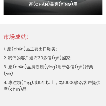
產(CHǍN)品應(YĪNG)用
市場成就:
1.
產(chǎn)品主要出口歐美;
2.
我們的客戶遍布30多個(gè)國家;
3.
產(chǎn)品廣泛應(yīng)用于各個(gè)行業
(yè)
4.
專注領(lǐng)域15年以上，為10000多名客戶提供
產(chǎn)品.