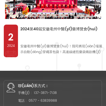
覽
2024第40屆安徽亳州中醫(yī)藥博覽會(huì)
2
2024
安徽亳州中醫(yī)藥博覽會(huì)！我司將現(xiàn)場展
示自動(dòng)穿繩茶包袋！高速線縫煎藥袋兩款機(jī)
型！誠邀新老客戶現(xiàn)場參觀洽談！
聯(LIÁN)系方式 :
手機(jī) :
137-3871-7138
電話 :
0577 - 63839988