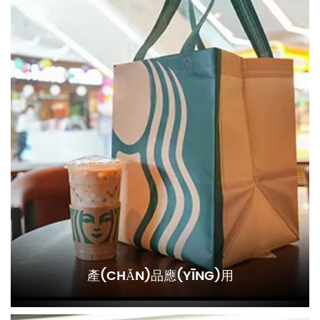
產(CHǍN)品應(YĪNG)用