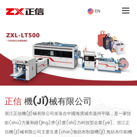
EN
正信
機(JĪ)械有限公司
浙江正信機(jī)械有限公司坐落在中國海濱城市溫州平陽，是一家技
術(shù)力量和經(jīng)濟(jì)實(shí)力科技型企業(yè)。浙江正
信機(jī)械有限公司主要生產(chǎn)無紡布制袋機(jī),無紡布印刷機