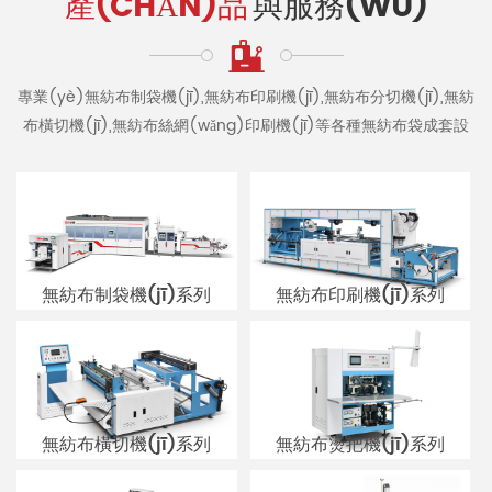
產(CHǍN)品
與服務(WÙ)
專業(yè)無紡布制袋機(jī),無紡布印刷機(jī),無紡布分切機(jī),無紡
布橫切機(jī),無紡布絲網(wǎng)印刷機(jī)等各種無紡布袋成套設
(shè)備。
無紡布制袋機(jī)系列
無紡布印刷機(jī)系列
無紡布橫切機(jī)系列
無紡布燙把機(jī)系列